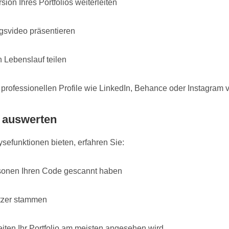
sion Ihres Portfolios weiterleiten
ngsvideo präsentieren
n Lebenslauf teilen
e professionellen Profile wie LinkedIn, Behance oder Instagram
n auswerten
ysefunktionen bieten, erfahren Sie:
sonen Ihren Code gescannt haben
tzer stammen
iten Ihr Portfolio am meisten angesehen wird