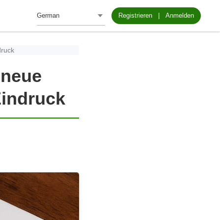
Registrieren
|
Anmelden
druck
 neue
Eindruck